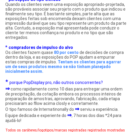
Quando os clientes veem uma exposição apropriado-projetada,
são prováveis associar seu projeto com o produto que indicou e
finalmente seu tipo. É bastante simples, parte alta que as
exposições feitas sob encomenda deixam clientes com uma
impressão durável que seu tipo represente um produto da parte
alta. Contudo, a exposição mal apresentada pode conduzir o
cliente ter menos confiança no produto e no tipo que são
entregados.
*
compradores de impulso do alvo
Os clientes fazem quase
80 por cento
de decisões de compra
dentro da loja, e as exposições do POP ajudam a empurrar
estas compras de impulso.
Tentam os clientes para agarrar
um de seus produtos mesmo se não tinham planejado
inicialmente assim.
*
porque PopDisplay pro, não outros concorrentes?
⇒
como rapidamente como 10 dias para entregar uma ordem
de precipitação, da cotação embora os processos inteiros de
preparação de amostras, aprovando, fabricação, cada etapa
precisaram ao fllow acima closly e corretamente.
⇒
O tipo
famoso de Internatinonally do
serviu a experiência.
⇒
Equipe
dedicada e experiente do
, 7 horas dos dias *24 para
ajudá-lo!
Todos os caráteres/logotipos/marcas registradas registrados mostradas