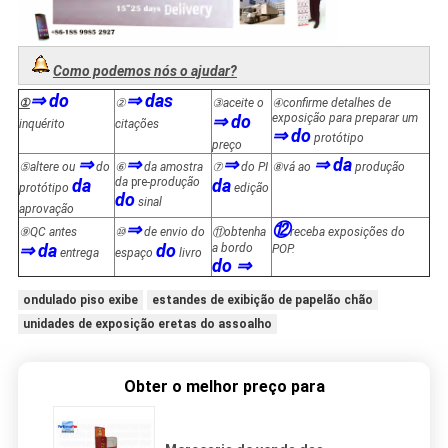
Como podemos nós o ajudar?
⇒ do
⇒ das
①
②
③
aceite o
④
confirme detalhes de
⇒ do
exposição para preparar um
inquérito
citações
⇒ do
protótipo
preço
⇒
⇒
⇒
⇒ da
⑤
altere ou
do
⑥
da amostra
⑦
do PI
⑧
vá ao
produção
da
da
pre-
produção
da
protótipo
edição
do
sinal
aprovação
⇒
⑫
⑨
QC antes
⑩
de envio do
⑪
obtenha
receba exposições do
⇒ da
do
a bordo
POP.
entrega
espaço
livro
do ⇒
ondulado piso exibe
estandes de exibição de papelão chão
unidades de exposição eretas do assoalho
Obter o melhor preço para