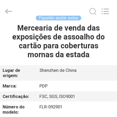
Popdisplay
Pro
(HK)
Company
Ltd..
Papelão andar exibe
All
Rights
Reserved.
Mercearia de venda das
CASA
exposições de assoalho do
PRODUTOS
cartão para coberturas
mornas da estada
SHOW
DE
Lugar de
Shenzhen de China
origem:
RV
Marca:
PDP
SOBRE
Certificação:
FSC, SGS, ISO9001
NÓS
Número do
FLR-092901
modelo: