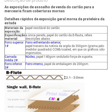
Descrição de produto
As exposições de assoalho de venda do cartão para a
mercearia ficam coberturas mornas
Detalhes rápidos de exposição geral morna da prateleira da
estada
Materiais da
papel reciclável do cartão
exposição:
Especificação
a única parede, papel do cartão da B-flauta, refere
material:
descrições abaixo
Forro superior
Forro enfrentando exterior,
1#
papel traseiro da notícia da argila de 350gsm (grama pelo
medidor quadrado) CCNB/coated, em que os gráficos são
imprimidos;
Camada
Núcleo,
papel 140gsm ondulado força-de suporte;
média 2#
Forro inferior
Forro interno,
papel de embalagem de 200gsm.
3#