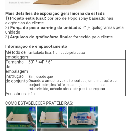
Mais detalhes de exposição geral morna da estada
1)
Projeto estrutural:
por pro de Popdisplay baseado nas
exigências do cliente
2)
Força do peso-carrring da unidade:
21,6
quilogramas pela
unidade
3)
Arquivos do gráfico/arte finala:
fornecido pelo cliente
Informação de empacotamento
Método de
embalada lisa, 1 unidade pela caixa
embalagem
Tamanho
53" * 44" * 6"
de
embalagem
Instrução
Sim, desde que;
de conjunto
Quando a amostra vazia foi cortada, uma instrução de
conjunto simples foi feita para ajudar a unidade
estabelecida, achado abaixo de pics.to a explicar:
Acessórios
não
COMO ESTABELECER PRATELEIRAS: