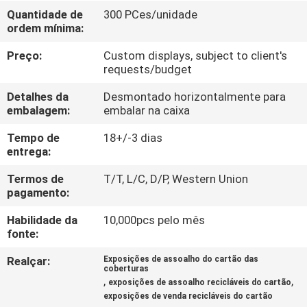
EXCURSÃO
Quantidade de
300 PCes/unidade
ordem mínima:
DA
FÁBRICA
Preço:
Custom displays, subject to client's
requests/budget
CONTROLE
Detalhes da
Desmontado horizontalmente para
embalagem:
embalar na caixa
DA
Tempo de
18+/-3 dias
QUALIDADE
entrega:
Termos de
T/T, L/C, D/P, Western Union
CONTACTE-
pagamento:
NOS
Habilidade da
10,000pcs pelo mês
fonte:
PEÇA
Realçar:
Exposições de assoalho do cartão das
coberturas
UMAS
,
,
exposições de assoalho recicláveis do cartão
exposições de venda recicláveis do cartão
CITAÇÕES