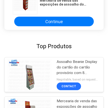
Mercearia de venda das
exposições de assoalho do
cartão para coberturas mornas da
estada
Continue
Top Produtos
Assoalho Beanie Display
do cartão do cartão
provisório com 8
ganchos/acessórios dos
Negotiable, based on requests MOQ:300 PCes/unidade
ganchos
CONTACT
Mercearia de venda das
exposições de assoalho