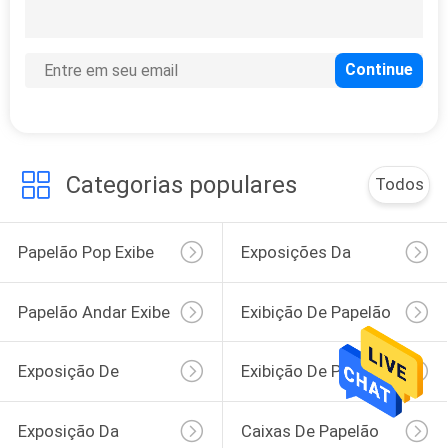
Categorias populares
Todos
Papelão Pop Exibe
Exposições Da
Posição Do Cartão
Papelão Andar Exibe
Exibição De Papelão
Contador
Exposição De
Exibição De Palete
Gancho Do Cartão
Papelão
Exposição Da
Caixas De Papelão