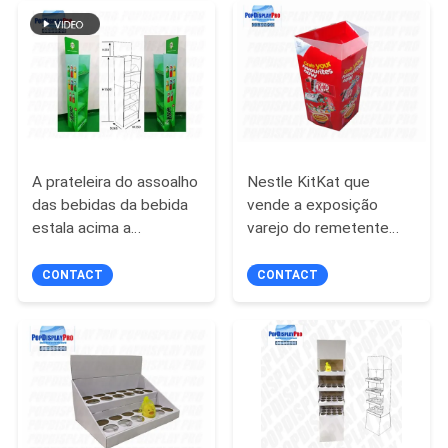
MAPA
DO
SITE
A prateleira do assoalho
Nestle KitKat que
PRIVACY
das bebidas da bebida
vende a exposição
POLICY
estala acima a
varejo do remetente
capacidade de terra
para barras leitosas
arrendada das séries
CONTACT
CONTACT
76kgs dos suportes de
exposição 5