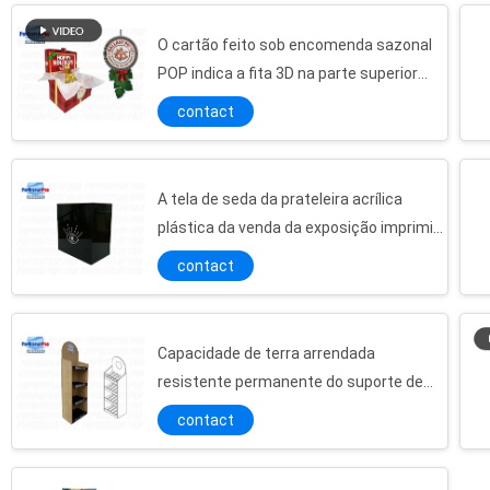
O cartão feito sob encomenda sazonal
POP indica a fita 3D na parte superior
para bebidas da cerveja de esboço
contact
Da prata redonda da prateleira dos suportes de exposição 5 do cartão da posição do vinho base falsa bebendo
Brown imprimiu as exposições da posição do cartão, anunciando suportes de exposição do assoalho do cartão
A posição amigável vermelha do cartão de Eco indica o assoalho que representa petiscos
A tela de seda da prateleira acrílica
plástica da venda da exposição imprimiu
Suportes de exposição resistentes Eco preto decorativo da posição do cartão amigável
a espessura de 1C 3mm
Escada varejo das exposições de assoalho 3 do cartão do Portable - prateleira para penas de terra arrendada
contact
Exposições de assoalho atrativas do cartão
Suportes de exposição dados forma copo do assoalho do retalho do cartão da água com os 3 PDQ empilháveis
Capacidade de terra arrendada
Papel impresso das exposições de assoalho do cartão da cor completa com 1 base quadrada
resistente permanente do suporte de
Unidades de exposição eretas do assoalho rígido do cartão para a terra arrendada da composição da sombra para os olhos das mulheres
exposição da venda do vinho tinto
contact
Exposições de assoalho eretas livres do cartão exposições da loja do cartão do painel lateral de 2 camadas
Wood/MDF do shelving de FSDU
Exposições de assoalho onduladas de travamento 5 do cartão do olho - conjunto fácil da série