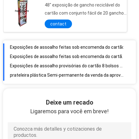
Preto de pouco peso/vermelho das exposições de assoalho do cartão da propaganda com prateleira ajustável
48" exposição de gancho reciclável do
O cartão reciclável amarelo levanta-se o peso Lightduty personalizado exposição
cartão com conjunto fácil de 20 ganchos
Exposições de assoalho varejos do cartão do azul 3 séries inclinadas para guardar deslizadores de massagem
do Peg
contact
exposições de assoalho onduladas impressas logotipo do cartão 3D rígidas para guardar o vinho tinto
Exposições de assoalho feitas sob encomenda do cartão, prateleiras de exposição amigáveis do cartão de Eco
Exposições de assoalho feitas sob encomenda do cartão
Exposições de assoalho feitas sob encomenda do cartão, 3 prateleiras de exposição azuis brancas redondas do cartão
Exposições de assoalho provisórias do cartão 8 bolsos com os divisores a favor do meio ambiente
prateleira plástica Semi-permanente da venda da aprovação do GV das exposições de assoalho de Cardboard+ com as 3 bandejas moldadas
Deixe um recado
Ligaremos para você em breve!