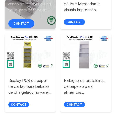
EXCURSÃO
pé livre Mercadantis
cartão de merchandising
visuais Impressão
visual para papelão de
DA
retalhista Exposição de
papelão de volta à escola
FÁBRICA
remetentes nas lojas
CONTACT
CONTACT
CONTROLE
DA
QUALIDADE
CONTACTE-
NOS
Display POS de papel
Exibição de prateleiras
de cartão para bebidas
de papelão para
de chá gelado no varejo
alimentos
PEÇA
Instore
confeccionados
UMAS
CONTACT
CONTACT
CITAÇÕES