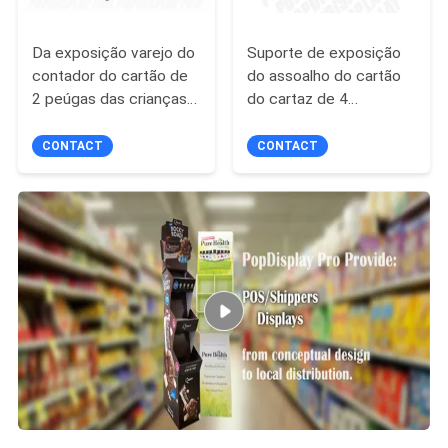
Da exposição varejo do
Suporte de exposição
contador do cartão de
do assoalho do cartão
2 peúgas das crianças
do cartaz de 4
das séries material de
prateleiras 1,
papel de pouco peso
cremalheiras de
CONTACT
CONTACT
Tabletop
exposição do assoalho
com divisores