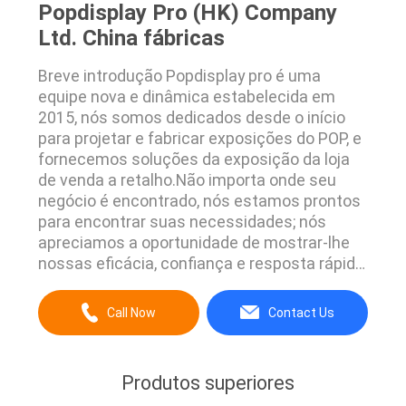
Popdisplay Pro (HK) Company
Ltd. China fábricas
Breve introdução Popdisplay pro é uma
equipe nova e dinâmica estabelecida em
2015, nós somos dedicados desde o início
para projetar e fabricar exposições do POP, e
fornecemos soluções da exposição da loja
de venda a retalho.Não importa onde seu
negócio é encontrado, nós estamos prontos
para encontrar suas necessidades; nós
apreciamos a oportunidade de mostrar-lhe
nossas eficácia, confiança e resposta rápida.
O trabalho de toda nossa equipe é obter seu
ponto projeto da exposição da
Call Now
Contact Us
compra/pontos de venda vindo à vida com
sucesso.Nós somos orgulhosos de fornecer
alguns tipos prestigiosos com ...
Produtos superiores